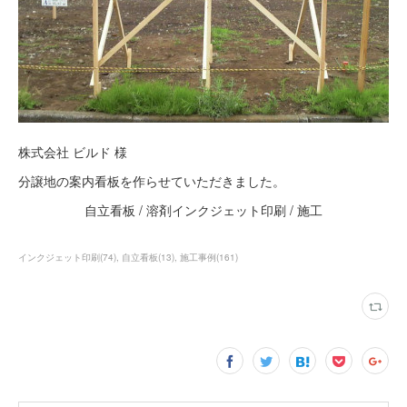
株式会社 ビルド 様
分譲地の案内看板を作らせていただきました。
自立看板 / 溶剤インクジェット印刷 / 施工
インクジェット印刷
(
74
)
自立看板
(
13
)
施工事例
(
161
)