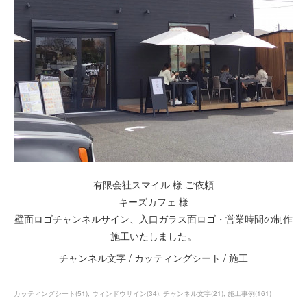
有限会社スマイル 様 ご依頼
キーズカフェ 様
壁面ロゴチャンネルサイン、入口ガラス面ロゴ・営業時間の制作
施工いたしました。
チャンネル文字 / カッティングシート / 施工
カッティングシート
(
51
)
ウィンドウサイン
(
34
)
チャンネル文字
(
21
)
施工事例
(
161
)