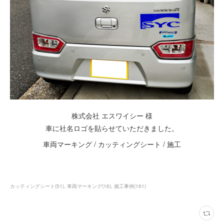
株式会社 エスワイシー 様
車に社名ロゴを貼らせていただきました。
車両マーキング / カッティングシート / 施工
カッティングシート
(
51
)
車両マーキング
(
16
)
施工事例
(
161
)