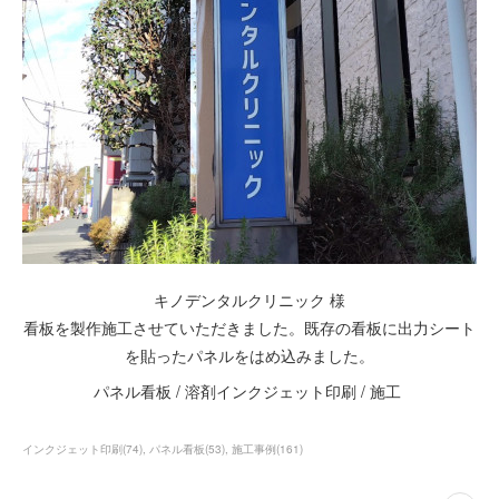
キノデンタルクリニック 様
看板を製作施工させていただきました。既存の看板に出力シート
を貼ったパネルをはめ込みました。
パネル看板 / 溶剤インクジェット印刷 / 施工
インクジェット印刷
(
74
)
パネル看板
(
53
)
施工事例
(
161
)