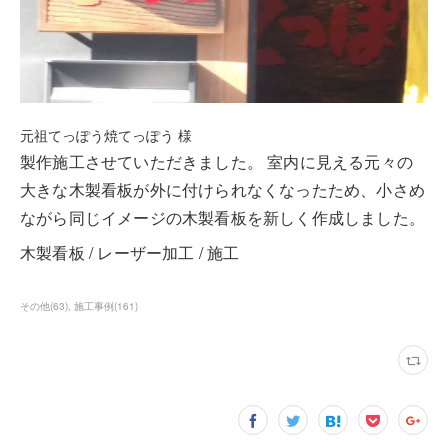
元祖てっぽう焼てっぽう 様
製作施工させていただきました。 室内に見える元々の
大きな木製看板が外に付けられなくなったため、小さめ
ながら同じイメージの木製看板を新しく作成しました。
木製看板 / レーザー加工 / 施工
その他
(
63
)
施工事例
(
161
)